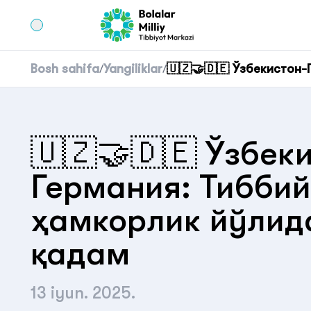
Bosh sahifa
Yangiliklar
🇺🇿🤝🇩🇪 Ўзбекистон
/
/
🇺🇿🤝🇩🇪 Ўзбек
Германия: Тиббий
ҳамкорлик йўлид
қадам
13 iyun. 2025.