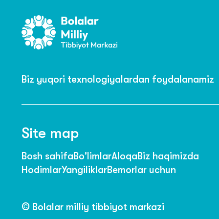
Biz yuqori texnologiyalardan foydalanamiz
Site map
Bosh sahifa
Bo'limlar
Aloqa
Biz haqimizda
Hodimlar
Yangiliklar
Bemorlar uchun
© Bolalar milliy tibbiyot markazi