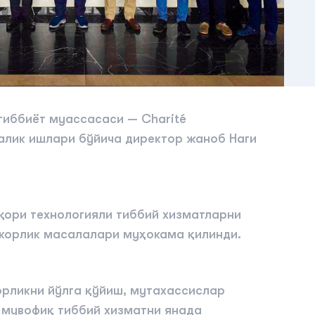
тиббиёт муассасаси — Charité
ралик ишлари бўйича директор жаноб Наги
қори технологияли тиббий хизматларни
корлик масалалари муҳокама қилинди.
орликни йўлга қўйиш, мутахассислар
мувофиқ тиббий хизматни янада