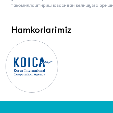
такомиллаштириш юзасидан келишувга эриши
Hamkorlarimiz