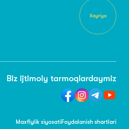
Xayriya
Biz ijtimoiy tarmoqlardaymiz
Maxfiylik siyosati
Foydalanish shartlari