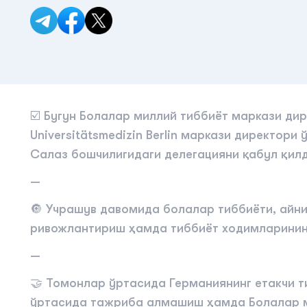
☑️ Бугун Болалар миллий тиббиёт маркази ди
Universitätsmedizin Berlin маркази директо
Салаз бошчилигидаги делегацияни қабул қилд
—
🔘 Учрашув давомида болалар тиббиёти, айни
ривожлантириш ҳамда тиббиёт ходимларинин
—
🤝 Томонлар ўртасида Германиянинг етакчи 
ўртасида тажриба алмашиш ҳамда Болалар м