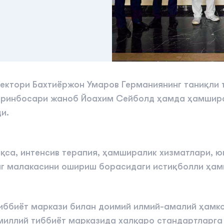
ректори Бахтиёржон Умаров Германиянинг таниқли 
ри ўринбосари жаноб Йоахим Сейболд ҳамда ҳамши
и.
қса, интенсив терапия, ҳамширалик хизматлари, ю
г малакасини ошириш борасидаги истиқболли ҳам
тиббиёт маркази билан доимий илмий-амалий ҳамк
иллий тиббиёт марказида халқаро стандартларга 