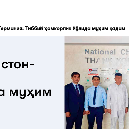
-Германия: Тиббий ҳамкорлик йўлида муҳим қадам
истон-
а муҳим