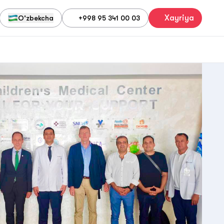
Xayriya
O'zbekcha
+998 95 341 00 03