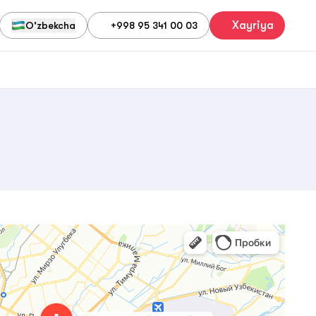
Xayriya
O'zbekcha
+998 95 341 00 03