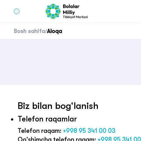
Bosh sahifa
Aloqa
/
Biz bilan bog‘lanish
Telefon raqamlar
Telefon raqam:
+998 95 341 00 03
Qo'shimcha telefon raqam:
+998 95 341 00