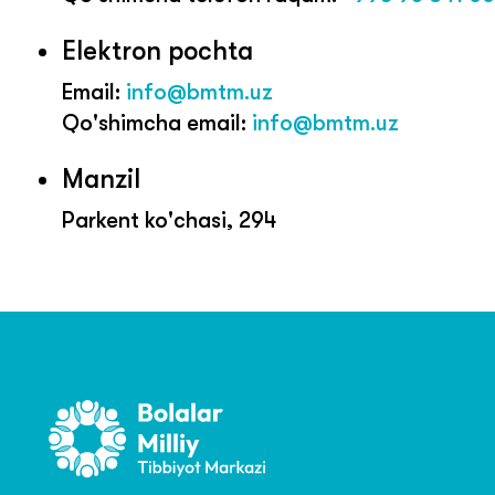
Elektron pochta
Email:
info@bmtm.uz
Qo'shimcha email:
info@bmtm.uz
Manzil
Parkent ko'chasi, 294